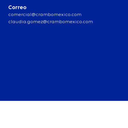
Correo
comercial@crambomexico.com
claudia.gomez@crambomexico.com