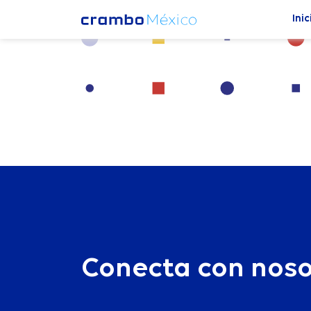
Welcome to WordPress. This is your first post. Edit or d
Inic
Conecta con noso