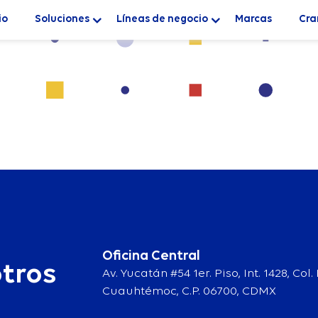
elete it, then start writing!
io
Soluciones
Líneas de negocio
Marcas
Cra
Oficina Central
tros
Av. Yucatán #54 1er. Piso, Int. 1428, Co
Cuauhtémoc, C.P. 06700, CDMX