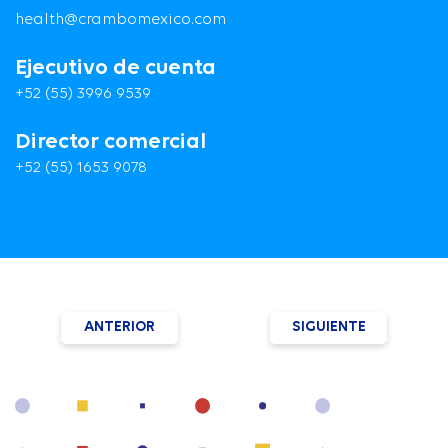
health@crambomexico.com
Ejecutivo de cuenta
+52 (55) 3996 9539
Director comercial
+52 (55) 1653 9078
ANTERIOR
SIGUIENTE